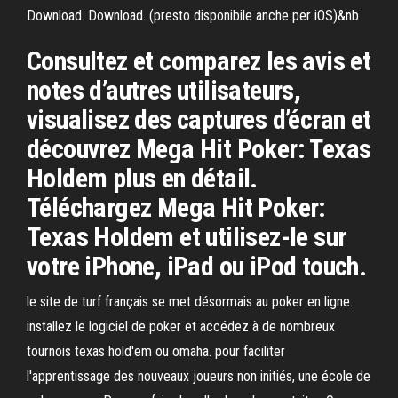
Download. Download. (presto disponibile anche per iOS)&nb
‎Consultez et comparez les avis et
notes d’autres utilisateurs,
visualisez des captures d’écran et
découvrez Mega Hit Poker: Texas
Holdem plus en détail.
Téléchargez Mega Hit Poker:
Texas Holdem et utilisez-le sur
votre iPhone, iPad ou iPod touch.
le site de turf français se met désormais au poker en ligne.
installez le logiciel de poker et accédez à de nombreux
tournois texas hold'em ou omaha. pour faciliter
l'apprentissage des nouveaux joueurs non initiés, une école de