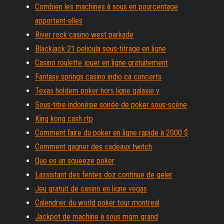
Combien les machines à sous en pourcentage
apportent-elles
River rock casino west parkade
Blackjack 21 pelicula sous-titrage en ligne
Casino roulette jouer en ligne gratuitement
Fantasy springs casino indio ca concerts
Texas holdem poker hors ligne galaxie y
Sous-titre indonésie soirée de poker sous-scène
King kong cash rtp
Comment faire du poker en ligne rapide à 2000 $
Comment gagner des cadeaux twitch
Que es un squeeze poker
Lassistant des fentes doz continue de geler
Jeu gratuit de casino en ligne vegas
Calendrier du world poker tour montreal
Jackpot de machine à sous mgm grand