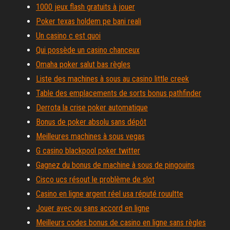
1000 jeux flash gratuits à jouer
Poker texas holdem pe bani reali
Un casino c est quoi
Qui possède un casino chanceux
Omaha poker salut bas règles
Liste des machines à sous au casino little creek
Table des emplacements de sorts bonus pathfinder
Derrota la crise poker automatique
Bonus de poker absolu sans dépôt
Meilleures machines à sous vegas
G casino blackpool poker twitter
Gagnez du bonus de machine à sous de pingouins
Cisco ucs résout le problème de slot
Casino en ligne argent réel usa réputé rouultte
Jouer avec ou sans accord en ligne
Meilleurs codes bonus de casino en ligne sans règles