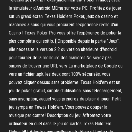
le simulateur d’Android MEmu sur votre PC. Profitez de jouer
sur un grand écran. Texas Hold'em Poker, jeux de casino et
machines à sous qui vous procurent l’expérience réelle d'un
Casino ! Texas Poker Pro vous offre l'expérience de poker la
plus complète qui soit!p. []Disponible depuis la partie "Jeux",
elle nécessite la version 2.2 ou version ultérieure d'Android
pour tourner de la meilleure des manières.Ne soyez pas
surpris de trouver une URL vers La marketplace de Google ou
vers un fichier .apk, les deux sont 100% sécurisés, vous
pouvez cliquer dessus sans problème. Texas Hold'em est un
jeu de poker gratuit, simple d'utilisation, sans téléchargement,
sans inscription, auquel vous prendrez du plaisir à jouer. Petit
jeu sympa en Tewas Hold'em. Vous pouvez couper la
musique par contre! Description du jeu: Affrontez votre
ordinateur en duel dans le jeu de cartes Texas Hold 'Em
Poker: HU. Adoptez une meilleure stratégie et tentez de