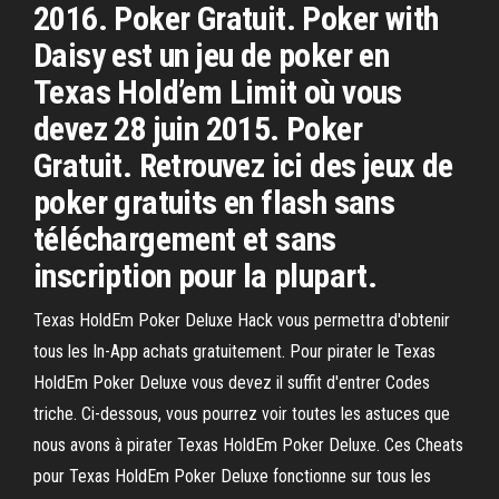
2016. Poker Gratuit. Poker with
Daisy est un jeu de poker en
Texas Hold’em Limit où vous
devez 28 juin 2015. Poker
Gratuit. Retrouvez ici des jeux de
poker gratuits en flash sans
téléchargement et sans
inscription pour la plupart.
Texas HoldEm Poker Deluxe Hack vous permettra d'obtenir
tous les In-App achats gratuitement. Pour pirater le Texas
HoldEm Poker Deluxe vous devez il suffit d'entrer Codes
triche. Ci-dessous, vous pourrez voir toutes les astuces que
nous avons à pirater Texas HoldEm Poker Deluxe. Ces Cheats
pour Texas HoldEm Poker Deluxe fonctionne sur tous les