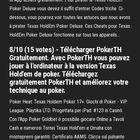
Poker Deluxe vous devez il suffit d'entrer Codes triche. Ci-
dessous, vous pourrez voir toutes les astuces que nous avons
à pirater Texas HoldEm Poker Deluxe. Ces Cheats pour Texas
HoldEm Poker Deluxe fonctionne sur tous les appareils…
8/10 (15 votes) - Télécharger PokerTH
Gratuitement. Avec PokerTH vous pouvez
jouer à l'ordinateur à la version Texas
Hold'em de poker. Téléchargez
gratuitement PokerTH et améliorez votre
technique au poker.
Poker Heat: Texas Holdem Poke‪r‬ 17+. Giochi di Poker - VIP
League. Playtika LTD. Progettata per iPad. #123 in Casinò.
Con l'App Poker Goldbet è possibile giocare Online a Tavoli
Cash e numerosi Tornei Texas Hold'em e Omaha con
montepremi garantiti. Certificato AAMS. Clicca sul pulsante