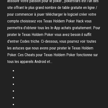
assouvir votre passion pour le poker , pokerstars est l'un des
site offrant le plus grand nombre de table gratuite en ligne /
pour commencer à jouer télécharger le logiciel créer votre
compte choisissez vos Texas Holdem Poker Hack vous
permettra d'obtenir tous les In-App achats gratuitement. Pour
pirater le Texas Holdem Poker vous avez besoin il suffit
d'entrer Codes triche. Ci-dessous, vous pourrez voir toutes
les astuces que nous avons pour pirater le Texas Holdem
Poker. Ces Cheats pour Texas Holdem Poker fonctionne sur
tous les appareils Android et…