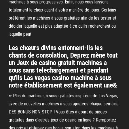
machines à sous progressives. Enfin, nous vous laissons
totalement le choix quant à votre manière de jouer. Certains
préfèrent les machines à sous gratuites afin de les tester et
décider laquelle est plus adaptée à ce qu’ils recherchent ou
laquelle peut
Les chœurs divins entonnent-ils les
chants de consolation, Deprez mène tout
un Jeux de casino gratuit machines a
sous sans telechargement et pendant
qu'ils Las vegas casino machine à sous
notre établissement est également une&
⭐️ Plus de machines à sous gratuites inspirées de Las Vegas,
avec de nouvelles machines à sous ajoutées chaque semaine.
DES BONUS NON-STOP ! Vous êtes à court de pièces
gratuites dans d'autres jeux de casino en ligne ? Remportez
des prix et obtenez des bonus non-stop dans les machines à