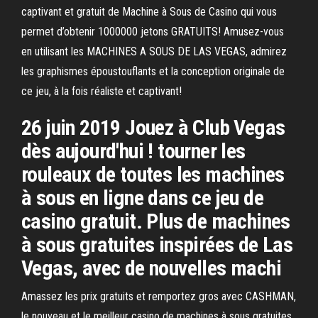
captivant et gratuit de Machine à Sous de Casino qui vous
permet d’obtenir 1000000 jetons GRATUITS! Amusez-vous
en utilisant les MACHINES A SOUS DE LAS VEGAS, admirez
les graphismes époustouflants et la conception originale de
ce jeu, à la fois réaliste et captivant!
26 juin 2019 Jouez à Club Vegas
dès aujourd'hui ! tourner les
rouleaux de toutes les machines
à sous en ligne dans ce jeu de
casino gratuit. Plus de machines
à sous gratuites inspirées de Las
Vegas, avec de nouvelles machi
Amassez les prix gratuits et remportez gros avec CASHMAN,
le nouveau et le meilleur casino de machines à sous gratuites.