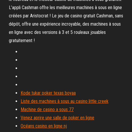
L’appli Cashman offre les meilleures machines à sous en ligne
créées par Aristocrat ! Le jeu de casino gratuit Cashman, sans
dépôt, offre une expérience incroyable, des machines à sous
en ligne avec des versions à 3 et 5 rouleaux jouables
gratuitement !
Kode tukar poker texas boyaa
Liste des machines à sous au casino little creek
Machine de casino a sous 77
Venez aprire une salle de poker en ligne
Océans casino en ligne nj