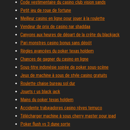
Code vestimentaire du casino club vision sands
Petit jeu de roue de fortune
Meilleur casino en ligne pour jouer à la roulette
Vendeur de prix de casino nar shaddaa
Canyons aux heures de départ de la crête du blackjack
Pari monstres casino bonus sans dépôt
Règles avancées du poker texas holdem
Chances de gagner du casino en ligne
Sous-titre indonésie soirée de poker sous-scène
Jeux de machine à sous de style casino gratuits
Roulette chaise bureau sol dur
Jouets r us black jack
Mains du poker texas holdem
Accidente trabajadores casino rêves temuco
Télécharger machine à sous cherry master pour ipad
Poker flush vs 3 dune sorte