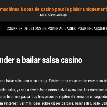
machines à sous de casino pour le plaisir uniquemen
azino777hkwi.web.app
COURRIER DE JETONS DE POKER AU CASINO POUR ENCAISSER I
der a bailar salsa casino
a bailar salsa con o sin pareja. Existen otras variantes de este paso b
ailar salsa, ya sea a nivel básico como a nivel avanzado. Las combinaci
te se hace una pausa. Los tres pasos se repiten al inversa en un segun
 Pinterest. Ver más ideas sobre clases de baile, bailar salsa, baile. Bail