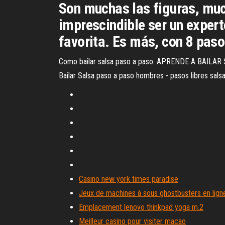
Son muchas las figuras, muc
imprescindible ser un experto
favorita. Es más, con 8 paso
Como bailar salsa paso a paso. APRENDE A BAILA
Bailar Salsa paso a paso hombres - pasos libres sals
Casino new york times paradise
Jeux de machines à sous ghostbusters en ligne
Emplacement lenovo thinkpad yoga m.2
Meilleur casino pour visiter macao