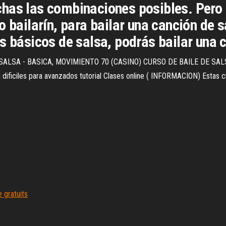
has las combinaciones posibles. Pero 
 bailarín, para bailar una canción de s
s básicos de salsa, podrás bailar una 
R SALSA - BASICA, MOVIMIENTO 70 (CASINO) CURSO DE BAILE DE SAL
a dificiles para avanzados tutorial Clases online ( INFORMACION) Estas c
 gratuits