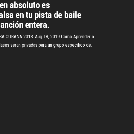
en absoluto es
alsa en tu pista de baile
canción entera.
SA CUBANA 2018. Aug 18, 2019 Como Aprender a
lases seran privadas para un grupo especifico de.