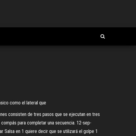
t
ásico como el lateral que
ones consisten de tres pasos que se ejecutan en tres
do compás para completar una secuencia. 12-sep-
ar Salsa en 1 quiere decir que se utilizará el golpe 1