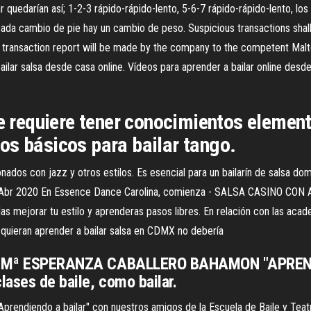
r quedarían así; 1-2-3 rápido-rápido-lento, 5-6-7 rápido-rápido-lento, los
cada cambio de pie hay un cambio de peso. Suspicious transactions shal
s transaction report will be made by the company to the competent Mal
ailar salsa desde casa online. Vídeos para aprender a bailar online desde
se requiere tener conocimientos element
os básicos para bailar tango.
ados con jazz y otros estilos. Es esencial para un bailarín de salsa domi
1 Abr 2020 En Essence Dance Carolina, comienza - SALSA CASINO CON AXE
as mejorar tu estilo y aprenderas pasos libres. En relación con las aca
e quieran aprender a bailar salsa en CDMX no debería
o de Mª ESPERANZA CABALLERO BAHAMON "APREND
lases de baile, como bailar.
prendiendo a bailar" con nuestros amigos de la Escuela de Baile y Tea