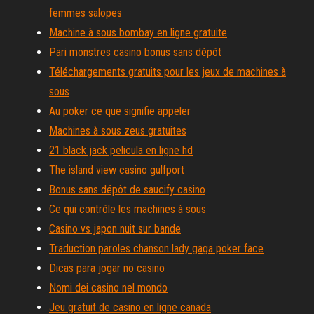
femmes salopes
Machine à sous bombay en ligne gratuite
Pari monstres casino bonus sans dépôt
Téléchargements gratuits pour les jeux de machines à
sous
Au poker ce que signifie appeler
Machines à sous zeus gratuites
21 black jack pelicula en ligne hd
The island view casino gulfport
Bonus sans dépôt de saucify casino
Ce qui contrôle les machines à sous
Casino vs japon nuit sur bande
Traduction paroles chanson lady gaga poker face
Dicas para jogar no casino
Nomi dei casino nel mondo
Jeu gratuit de casino en ligne canada