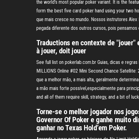
the world’s most popular poker variant. It is the fea
form the best five card poker hand using your two ho
que mais cresce no mundo. Nossos instrutores Alex 
pegada diferente dos outros cursos, pois pensamos 
Traductions en contexte de "jouer" e
à jouer, doit jouer
See full list on pokerlab.com.br Guias, dicas e regra
MILLIONS Online #02 Mini Second Chance Satellite: 
que a melhor mão, a mais alta, geralmente determina
a mão mais forte possível,especialmente para princ
and all of them require skill, strategy, and a bit of 
Torne-se o melhor jogador nos jogo
Governor Of Poker e ganhe muito di
ganhar no Texas Hold’em Poker.