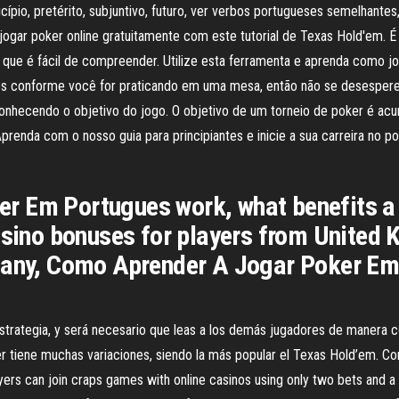
cípio, pretérito, subjuntivo, futuro, ver verbos portugueses semelhante
 jogar poker online gratuitamente com este tutorial de Texas Hold'em.
que é fácil de compreender. Utilize esta ferramenta e aprenda como j
ples conforme você for praticando em uma mesa, então não se desesper
nhecendo o objetivo do jogo. O objetivo de um torneio de poker é acum
 Aprenda com o nosso guia para principiantes e inicie a sua carreira n
r Em Portugues work, what benefits a
asino bonuses for players from United 
rmany, Como Aprender A Jogar Poker E
strategia, y será necesario que leas a los demás jugadores de manera 
óquer tiene muchas variaciones, siendo la más popular el Texas Hold’em
layers can join craps games with online casinos using only two bets and 