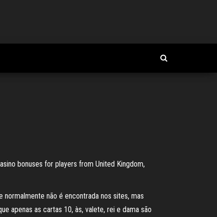
t
asino bonuses for players from United Kingdom,
ra e normalmente não é encontrada nos sites, mas
e apenas as cartas 10, às, valete, rei e dama são