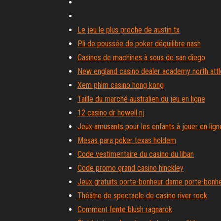
Le jeu le plus proche de austin tx
Pli de poussée de poker déquilibre nash
Casinos de machines à sous de san diego
New england casino dealer academy north att
Xem phim casino hong kong
Taille du marché australien du jeu en ligne
12 casino dr howell nj
Jeux amusants pour les enfants à jouer en lig
Mesas para poker texas holdem
Code vestimentaire du casino du liban
Code promo grand casino hinckley
Jeux gratuits porte-bonheur dame porte-bonh
Théâtre de spectacle de casino river rock
Comment fente blush ragnarok