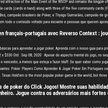
tured attraction of the Main Event of the WSOP and remains the kingpin o
le cards (cards in hand) along with three of the five community cards (F
Bez, campeão brasileiro de Poker, e Thyago Guimarães, campeão de gra
em todo o conteúdo voltado para iniciante e pessoas que querem aprend
n français-portugais avec Reverso Context : jouer
s básicas para aprender a jogar poker. Aprenda com o nosso guia para prin
2 x $530 Gtd . Sep 08, 2020 · Apesar do aspecto mental do jogo, no se
 o vencedor, a menos que esteja a fazer bluff. Se quer saber como joga
ipiantes. Poker. Players Como Aprender A Jogar Poker Em Portugues can
luck. Texas Hold'em is the most popular poker game in the world, but three
s de poker do Click Jogos! Mostre suas habilida
nheiro. Jogue contra os adversários mais fortes